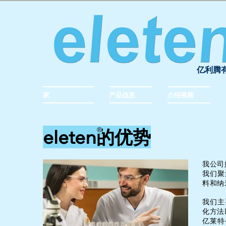
亿利腾
家
产品信息
介绍视频
eleten的优势
®︎
我公司
我们聚
料和纳
我们主
化方法
亿莱特