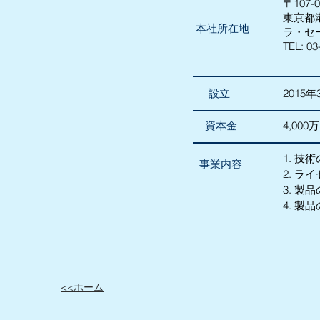
〒107-0
東京都港
本社所在地
ラ・セ
TEL: 
設立
2015年
資本金
4,000
1. 技
事業内容
2. ラ
3. 製
4. 製
​<<ホーム